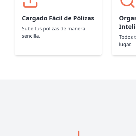
Cargado Fácil de Pólizas
Organ
Intel
Sube tus pólizas de manera
sencilla.
Todos t
lugar.